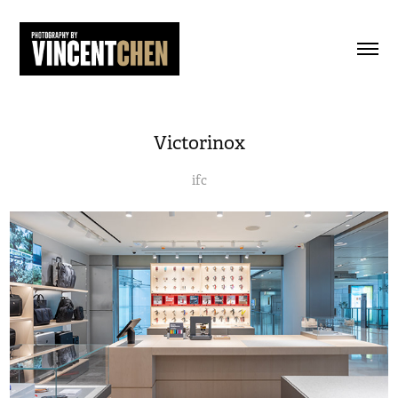
Victorinox
ifc